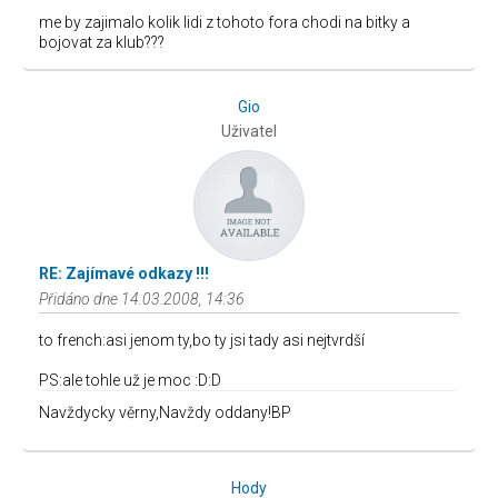
me by zajimalo kolik lidi z tohoto fora chodi na bitky a
bojovat za klub???
Gio
Uživatel
RE: Zajímavé odkazy !!!
Přidáno dne 14.03.2008, 14:36
to french:asi jenom ty,bo ty jsi tady asi nejtvrdší
PS:ale tohle už je moc :D:D
Navždycky věrny,Navždy oddany!BP
Hody