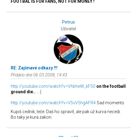
FOOTBAL IS FOR FANS, NOT FOR MONEY !
Petrus
Uživatel
RE: Zajímavé odkazy !!!
Přidáno dne 06.03.2008, 14:43
http://youtube.com/watch?v=VhbheW_kF50
on the football
ground die..
...:(
http://youtube.com/watch?v=V5vV5hgAFR4
Sad moments
Kupiš cednik, teče. Daš ho spraviť, ale pak už kurva necedi.
Bo taky je kura zakon.