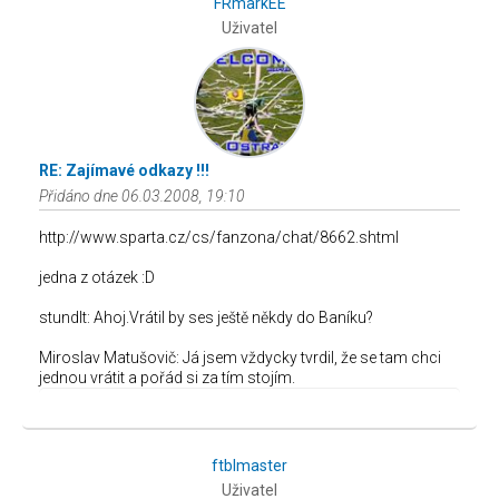
FRmarkEE
Uživatel
RE: Zajímavé odkazy !!!
Přidáno dne 06.03.2008, 19:10
http://www.sparta.cz/cs/fanzona/chat/8662.shtml
jedna z otázek :D
stundlt: Ahoj.Vrátil by ses ještě někdy do Baníku?
Miroslav Matušovič: Já jsem vždycky tvrdil, že se tam chci
jednou vrátit a pořád si za tím stojím.
ftblmaster
Uživatel