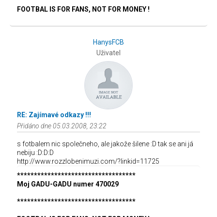
FOOTBAL IS FOR FANS, NOT FOR MONEY !
HanysFCB
Uživatel
RE: Zajímavé odkazy !!!
Přidáno dne 05.03.2008, 23:22
s fotbalem nic společneho, ale jakože šilene :D tak se ani já
nebiju :D:D:D
http://www.rozzlobenimuzi.com/?linkid=11725
***********************************
Moj GADU-GADU numer 470029
***********************************