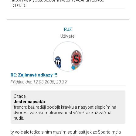
http://www.youtube.com/watch?v=0AhuiYLew8c
:D:D:D:D
RJZ
Uživatel
RE: Zajímavé odkazy !!!
Přidáno dne 12.03.2008, 20:39
Citace:
Jester napsal/a:
french: běž raději podojit kravku a nasypat slepicím na
dvorek. tvá zakomplexovanost vůči Praze už začíná
nudit.
ty vole ale tedka s nim musim souhlasit,jak ze Sparta mela