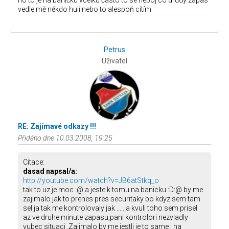
no to je na baníčku vcelku často to se neboj co drudý zápas
vedle mě někdo hulí nebo to alespoň cítím
Petrus
Uživatel
RE: Zajímavé odkazy !!!
Přidáno dne 10.03.2008, 19:25
Citace:
dasad napsal/a:
http://youtube.com/watch?v=JB6atStkq_o
tak to uz je moc :@ a jeste k tomu na banicku :D:@ by me
zajimalo jak to prenes pres securitaky bo kdyz sem tam
sel ja tak me kontrolovaly jak ..... a kvuli toho sem prisel
az ve druhe minute zapasu,pani kontrolori nezvladly
vubec situaci .Zajimalo by me jestli je to same i na