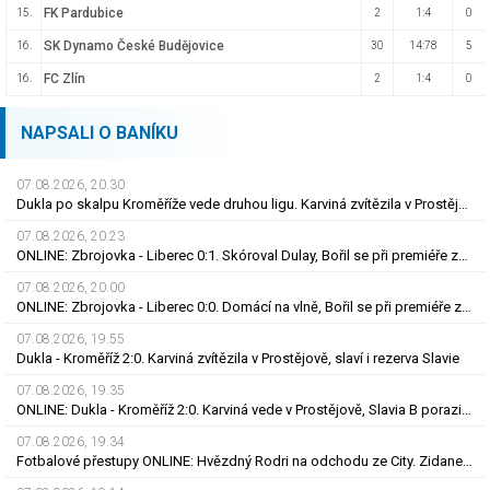
FK Pardubice
15.
2
1:4
0
SK Dynamo České Budějovice
16.
30
14:78
5
FC Zlín
16.
2
1:4
0
NAPSALI O BANÍKU
07.08.2026, 20.30
Dukla po skalpu Kroměříže vede druhou ligu. Karviná zvítězila v Prostějově, remíza Ústí
07.08.2026, 20.23
ONLINE: Zbrojovka - Liberec 0:1. Skóroval Dulay, Bořil se při premiéře za Slovan zranil
07.08.2026, 20.00
ONLINE: Zbrojovka - Liberec 0:0. Domácí na vlně, Bořil se při premiéře za Slovan zranil
07.08.2026, 19.55
Dukla - Kroměříž 2:0. Karviná zvítězila v Prostějově, slaví i rezerva Slavie
07.08.2026, 19.35
ONLINE: Dukla - Kroměříž 2:0. Karviná vede v Prostějově, Slavia B porazila Třinec
07.08.2026, 19.34
Fotbalové přestupy ONLINE: Hvězdný Rodri na odchodu ze City. Zidane má nové angažmá