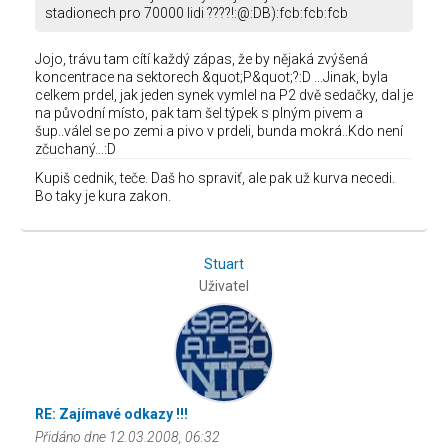
stadionech pro 70000 lidi ????!:@:DB):fcb:fcb:fcb
Jojo, trávu tam cítí každý zápas, že by nějaká zvýšená
koncentrace na sektorech &quot;P&quot;?:D ...Jinak, byla
celkem prdel, jak jeden synek vymlel na P2 dvě sedačky, dal je
na původní místo, pak tam šel týpek s plným pivem a
šup..válel se po zemi a pivo v prdeli, bunda mokrá..Kdo není
zčuchaný...:D
Kupiš cednik, teče. Daš ho spraviť, ale pak už kurva necedi.
Bo taky je kura zakon.
Stuart
Uživatel
RE: Zajímavé odkazy !!!
Přidáno dne 12.03.2008, 06:32