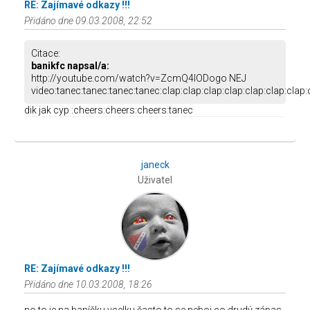
RE: Zajímavé odkazy !!!
Přidáno dne 09.03.2008, 22:52
Citace:
banikfc napsal/a:
http://youtube.com/watch?v=ZcmQ4IODogo NEJ
video:tanec:tanec:tanec:tanec:clap:clap:clap:clap:clap:clap:clap:c
dik jak cyp :cheers:cheers:cheers:tanec
janeck
Uživatel
RE: Zajímavé odkazy !!!
Přidáno dne 10.03.2008, 18:26