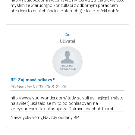
http://youtube.com/watch?v=n_TiV-8GW2Q&feature=related
myslím že Staruch(po konzultaci z odborným poradcem
přes legii to není chlápek ale staruch:)) z legie to řekl dobře
Gio
Uživatel
RE: Zajímavé odkazy !!!
Přidáno dne 07.03.2008, 22:45
http://www.yourwonder.com/ tady se volí asi nejlepší město
na světe :) ukázalo se mi to po odhlasování na
voteyourteam...tak hllasujte za Ostravu chachaři:thumb
Navždycky věrny,Navždy oddany!BP