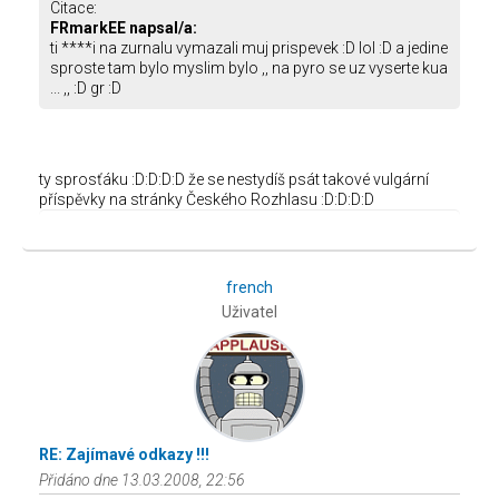
Citace:
FRmarkEE napsal/a:
ti ****i na zurnalu vymazali muj prispevek :D lol :D a jedine
sproste tam bylo myslim bylo ,, na pyro se uz vyserte kua
... ,, :D gr :D
ty sprosťáku :D:D:D:D že se nestydíš psát takové vulgární
příspěvky na stránky Českého Rozhlasu :D:D:D:D
french
Uživatel
RE: Zajímavé odkazy !!!
Přidáno dne 13.03.2008, 22:56