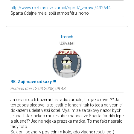
http://www.rozhlas.cz/izurnal/sport/_zprava/432644
.........
Sparta údajně měla lepší atmosféru :nono
french
Uživatel
RE: Zajímavé odkazy !!!
Přidáno dne 12.03.2008, 08:48
Ja nevim co ti buzeranti s radiozurnalu, tim jako mysli?? Ja
ten zapas sledoval a to jestli je fandeni, tak to teda na vesnici
dokazem udelat vetsi kotel. Myslim ze za takovy nazor bych
je upalil. Jak nekdo muze vubec napsat ze Sparta fandila lepe
a slusne?? Jedine nejaka prazska mrdka. To me fakt nasralo
tady toto.
Sak oni poznaj v poslednim kole, kdo vladne republice :)