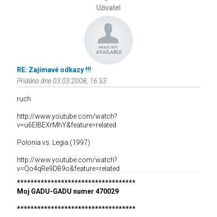
Uživatel
RE: Zajímavé odkazy !!!
Přidáno dne 03.03.2008, 16:53
ruch
http://www.youtube.com/watch?
v=u6ElBEXrMhY&feature=related
Polonia vs. Legia (1997)
http://www.youtube.com/watch?
v=Qo4qRe9DB9o&feature=related
***********************************
Moj GADU-GADU numer 470029
***********************************