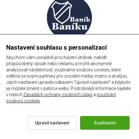
Nastavení souhlasu s personalizací
#chachari.cz
Abychom vám usnadnili procházení stránek, nabídli
přizpůsobený obsah nebo reklamu a mohli anonymně
analyzovat návštěvnost, využíváme soubory cookies, které
sdílíme se svými partnery pro sociální média, inzerci a analýzu.
Jejich nastavení upravíte odkazem "Upravit nastavení" a kdykoliv
Majitel webového serveru upozorňuje, že za veškerý psaný a
jej můžete změnit v patičce webu. Podrobnější informace najdete
jiný obsah nezodpovídá on, nýbrž přímý autor. Od jakéhokoliv
v našich
Zásadách ochrany osobních údajů
a
používání
názoru se distancuje, a rozhodně se s ním neztotožňuje, pouze
souborů cookies
.
zprostředkovává prostor pro vyjádření názoru fanoušků
Baníku Ostrava na internetu. Stránka na které se právě
nacházíte obsahuje materiál, který někteří lidé mohou
Upravit nastavení
Souhlasím
považovat za kontroverzní. Provozovatelé těchto stránek
nejsou dle právní úpravy zákona č. 480/2004 Sb., o některých