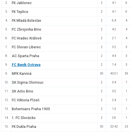
FK Jablonec
2.
2
4:1
6
FK Teplice
3.
2
4:1
6
FK Mladá Boleslav
4.
2
6:4
4
FC Zbrojovka Brno
5.
2
4:2
4
FC Hradec Králové
6.
2
2:1
4
FC Slovan Liberec
7.
2
3:2
3
AC Sparta Praha
8.
2
4:4
3
FC Baník Ostrava
9.
2
1:4
3
MFK Karviná
9.
30
43:51
39
SK Sigma Olomouc
10.
2
3:4
1
SK Artis Brno
11.
2
3:5
1
FC Viktoria Plzeň
12.
2
2:4
1
Bohemians Praha 1905
13.
2
1:3
1
1. FC Slovácko
14.
2
2:6
1
FK Dukla Praha
15.
30
20:42
23