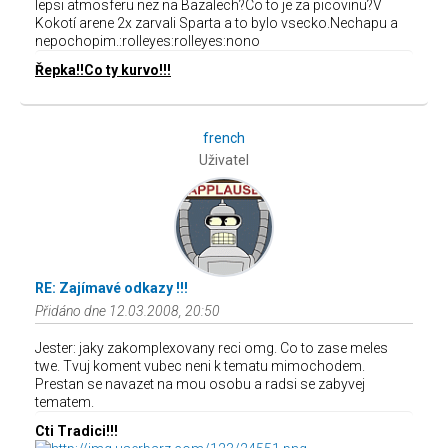
lepsi atmosferu nez na Bazalech?Co to je za picovinu?V
Kokotí arene 2x zarvali Sparta a to bylo vsecko.Nechapu a
nepochopim.:rolleyes:rolleyes:nono
Řepka!!Co ty kurvo!!!
french
Uživatel
RE: Zajímavé odkazy !!!
Přidáno dne 12.03.2008, 20:50
Jester: jaky zakomplexovany reci omg. Co to zase meles
twe. Tvuj koment vubec neni k tematu mimochodem.
Prestan se navazet na mou osobu a radsi se zabyvej
tematem.
Cti Tradici!!!