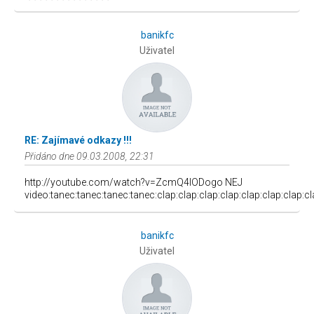
banikfc
Uživatel
RE: Zajímavé odkazy !!!
Přidáno dne 09.03.2008, 22:31
http://youtube.com/watch?v=ZcmQ4IODogo NEJ
video:tanec:tanec:tanec:tanec:clap:clap:clap:clap:clap:clap:clap:cl
banikfc
Uživatel