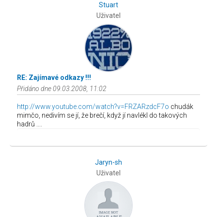
Stuart
Uživatel
RE: Zajímavé odkazy !!!
Přidáno dne 09.03.2008, 11:02
http://www.youtube.com/watch?v=FRZARzdcF7o
chudák
mimčo, nedivím se jí, že brečí, když jí navlékl do takových
hadrů ....
Jaryn-sh
Uživatel