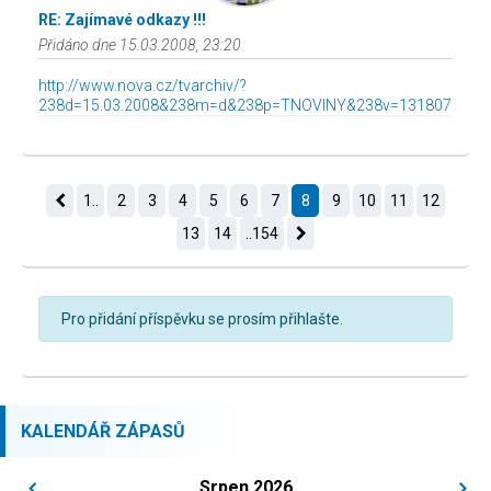
RE: Zajímavé odkazy !!!
Přidáno dne 15.03.2008, 23:20
http://www.nova.cz/tvarchiv/?
238d=15.03.2008&238m=d&238p=TNOVINY&238v=131807
1..
2
3
4
5
6
7
8
9
10
11
12
13
14
..154
Pro přidání příspěvku se prosím přihlašte.
KALENDÁŘ ZÁPASŮ
Srpen 2026