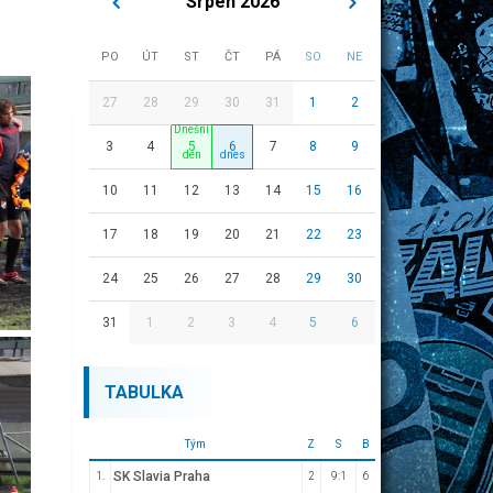
Srpen 2026
PO
ÚT
ST
ČT
PÁ
SO
NE
27
28
29
30
31
1
2
3
4
5
6
7
8
9
10
11
12
13
14
15
16
17
18
19
20
21
22
23
24
25
26
27
28
29
30
31
1
2
3
4
5
6
TABULKA
Tým
Z
S
B
SK Slavia Praha
1.
2
9:1
6