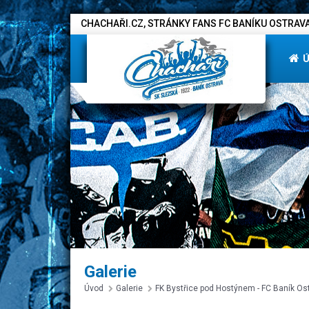
CHACHAŘI.CZ, STRÁNKY FANS FC BANÍKU OSTRAVA
Galerie
Úvod
Galerie
FK Bystřice pod Hostýnem - FC Baník Ost