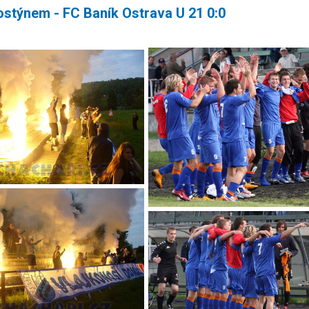
ostýnem - FC Baník Ostrava U 21 0:0