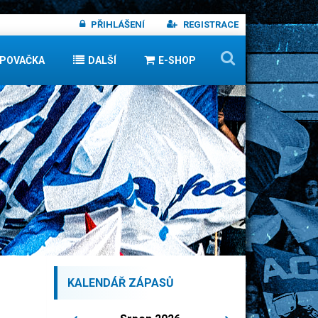
PŘIHLÁŠENÍ
REGISTRACE
IPOVAČKA
DALŠÍ
E-SHOP
KALENDÁŘ ZÁPASŮ