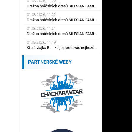
01.08.2026, 11.23
Dražba hráčských dresů SILESIAN FAMILY - #19 Dyjan Carlos de AZEVEDO
01.08.2026, 11.22
Dražba hráčských dresů SILESIAN FAMILY - #5 Adam JÁNOŠ
01.08.2026, 11.21
Dražba hráčských dresů SILESIAN FAMILY - #1 Viktor BUDÍNSKÝ
01.08.2026, 11.19
Která vlajka Baníku je podle vás nejhezčí ?
PARTNERSKÉ WEBY