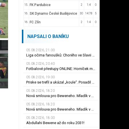
FK Pardubice
15.
2
1:4
0
SK Dynamo České Budějovice
16.
30
14:78
5
FC Zlín
16.
2
1:4
0
NAPSALI O BANÍKU
05.08.2026, 21.00
Liga očima fanoušků: Chorého ve Slavii zpět nechtějí, sestava Plzně vytažená z klobouku
05.08.2026, 20.40
Fotbalové přestupy ONLINE: Horníček má po příchodu do Newcastlu nového trenéra
05.08.2026, 19.00
Priske se trefil a ukázal „koule“. Posadil Haraslína, Macek a Ryneš jako jackpot
05.08.2026, 18.20
Nová smlouva pro Beweneho. Mladík v Baníku Ostrava prodloužil až do léta 2031
05.08.2026, 18.20
Nová smlouva pro Beweneho. Mladík v Baníku Ostrava prodloužil až do léta 2031
05.08.2026, 18.00
Abdullahi Bewene až do roku 2031!