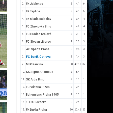
FK Jablonec
2.
2
4:1
6
FK Teplice
3.
2
4:1
6
FK Mladá Boleslav
4.
2
6:4
4
FC Zbrojovka Brno
5.
2
4:2
4
FC Hradec Králové
6.
2
2:1
4
FC Slovan Liberec
7.
2
3:2
3
AC Sparta Praha
8.
2
4:4
3
FC Baník Ostrava
9.
2
1:4
3
MFK Karviná
9.
30
43:51
39
SK Sigma Olomouc
10.
2
3:4
1
SK Artis Brno
11.
2
3:5
1
FC Viktoria Plzeň
12.
2
2:4
1
Bohemians Praha 1905
13.
2
1:3
1
1. FC Slovácko
14.
2
2:6
1
FK Dukla Praha
15.
30
20:42
23