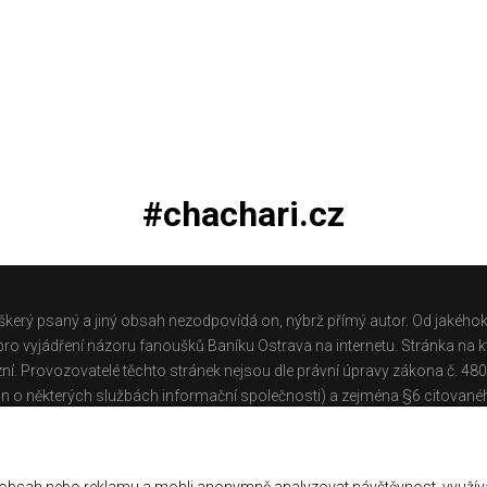
#chachari.cz
škerý psaný a jiný obsah nezodpovídá on, nýbrž přímý autor. Od jakéhok
o vyjádření názoru fanoušků Baníku Ostrava na internetu. Stránka na kt
ní. Provozovatelé těchto stránek nejsou dle právní úpravy zákona č. 48
n o některých službách informační společnosti) a zejména §6 citované
těchto stránek.
Galerie
|
Historie
|
Zprac. osobních údajů
|
Kontakt