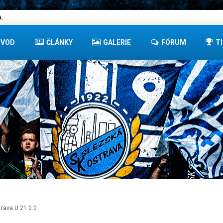
.
ÚVOD
ČLÁNKY
GALERIE
FÓRUM
T
rava U 21 0:0