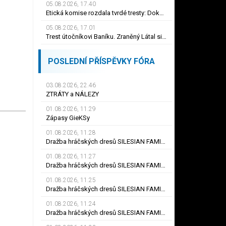
05.08.2026, 17.40
Etická komise rozdala tvrdé tresty: Dokonce i 30 měsíců! Pokazil si Šigut kariéru?
05.08.2026, 17.01
Trest útočníkovi Baníku. Zraněný Látal si nezahraje dva měsíce, dostal i pokutu
POSLEDNÍ PŘÍSPĚVKY FÓRA
03.08.2026, 22.46
ZTRÁTY a NÁLEZY
01.08.2026, 11.29
Zápasy GieKSy
01.08.2026, 11.28
Dražba hráčských dresů SILESIAN FAMILY - #25 Robert SADOWSKI
01.08.2026, 11.27
Dražba hráčských dresů SILESIAN FAMILY - #22
01.08.2026, 11.25
Dražba hráčských dresů SILESIAN FAMILY - #6
01.08.2026, 11.24
Dražba hráčských dresů SILESIAN FAMILY - #21 Jiří KLÍMA