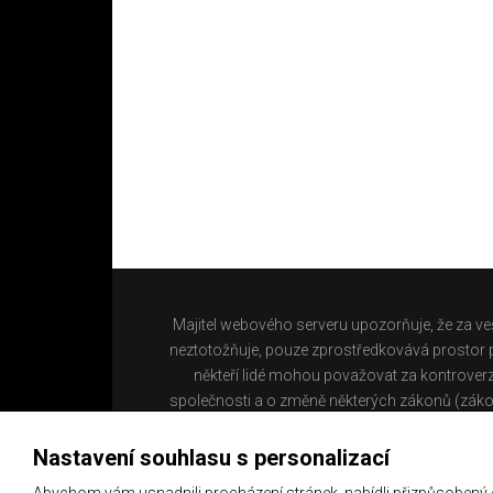
Majitel webového serveru upozorňuje, že za ve
neztotožňuje, pouze zprostředkovává prostor pr
někteří lidé mohou považovat za kontroverz
společnosti a o změně některých zákonů (záko
Nastavení souhlasu s personalizací