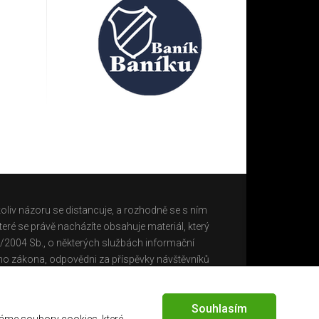
oliv názoru se distancuje, a rozhodně se s ním
eré se právě nacházíte obsahuje materiál, který
0/2004 Sb., o některých službách informační
ho zákona, odpovědni za příspěvky návštěvníků
Souhlasím