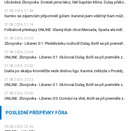
Ubráněná Zbrojovka. Dostali jsme lekci, řekl kapitán Klíma. Dulay překonal kamaráda
07.08.2026, 21.36
Samko se zájemcům připomněl gólem: Karviné jsem vděčný! Kam může odejít Štorman?
07.08.2026, 21.19
Fotbalové přestupy ONLINE: Slavný klub chce Mercada, Sparta ale měla nabídku odmítnout
07.08.2026, 20.56
Zbrojovka - Liberec 0:1. Předehrávku rozhodl Dulay, Bořil se při premiéře za Slovan zranil
07.08.2026, 20.44
ONLINE: Zbrojovka - Liberec 0:1. Skóroval Dulay, Bořil se při premiéře za Slovan zranil
07.08.2026, 20.30
Dukla po skalpu Kroměříže vede druhou ligu. Karviná zvítězila v Prostějově, remíza Ústí
07.08.2026, 20.23
ONLINE: Zbrojovka - Liberec 0:1. Skóroval Dulay, Bořil se při premiéře za Slovan zranil
07.08.2026, 20.00
ONLINE: Zbrojovka - Liberec 0:0. Domácí na vlně, Bořil se při premiéře za Slovan zranil
POSLEDNÍ PŘÍSPĚVKY FÓRA
03.08.2026, 22.46