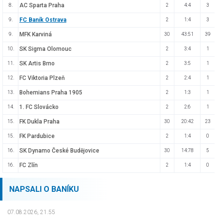
AC Sparta Praha
8.
2
4:4
3
FC Baník Ostrava
9.
2
1:4
3
MFK Karviná
9.
30
43:51
39
SK Sigma Olomouc
10.
2
3:4
1
SK Artis Brno
11.
2
3:5
1
FC Viktoria Plzeň
12.
2
2:4
1
Bohemians Praha 1905
13.
2
1:3
1
1. FC Slovácko
14.
2
2:6
1
FK Dukla Praha
15.
30
20:42
23
FK Pardubice
15.
2
1:4
0
SK Dynamo České Budějovice
16.
30
14:78
5
FC Zlín
16.
2
1:4
0
NAPSALI O BANÍKU
07.08.2026, 21.55