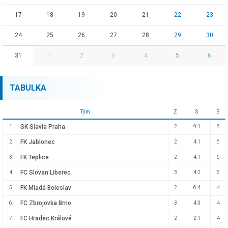
17
18
19
20
21
22
23
24
25
26
27
28
29
30
31
1
2
3
4
5
6
TABULKA
Tým
Z
S
B
SK Slavia Praha
1.
2
9:1
6
FK Jablonec
2.
2
4:1
6
FK Teplice
3.
2
4:1
6
FC Slovan Liberec
4.
3
4:2
6
FK Mladá Boleslav
5.
2
6:4
4
FC Zbrojovka Brno
6.
3
4:3
4
FC Hradec Králové
7.
2
2:1
4