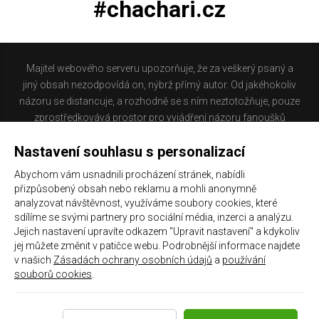
#chachari.cz
Majitel webového serveru upozorňuje, že za veškerý psaný a
jiný obsah nezodpovídá on, nýbrž přímý autor. Od jakéhokoliv
názoru se distancuje, a rozhodně se s ním neztotožňuje, pouze
zprostředkovává prostor pro vyjádření názoru fanoušků
Baníku Ostrava na internetu. Stránka na které se právě
Nastavení souhlasu s personalizací
nacházíte obsahuje materiál, který někteří lidé mohou
považovat za kontroverzní. Provozovatelé těchto stránek
Abychom vám usnadnili procházení stránek, nabídli
nejsou dle právní úpravy zákona č. 480/2004 Sb., o některých
přizpůsobený obsah nebo reklamu a mohli anonymně
službách informační společnosti a o změně některých zákonů
analyzovat návštěvnost, využíváme soubory cookies, které
(zákon o některých službách informační společnosti) a
sdílíme se svými partnery pro sociální média, inzerci a analýzu.
Jejich nastavení upravíte odkazem "Upravit nastavení" a kdykoliv
zejména §6 citovaného zákona, odpovědni za příspěvky
jej můžete změnit v patičce webu. Podrobnější informace najdete
návštěvníků těchto stránek.
v našich
Zásadách ochrany osobních údajů
a
používání
souborů cookies
.
Galerie
|
Historie
|
Zprac. osobních údajů
|
Kontakt