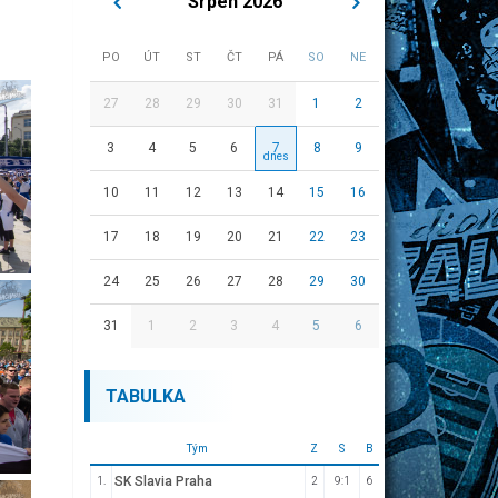
Srpen 2026
PO
ÚT
ST
ČT
PÁ
SO
NE
27
28
29
30
31
1
2
3
4
5
6
7
8
9
10
11
12
13
14
15
16
17
18
19
20
21
22
23
24
25
26
27
28
29
30
31
1
2
3
4
5
6
TABULKA
Tým
Z
S
B
SK Slavia Praha
1.
2
9:1
6