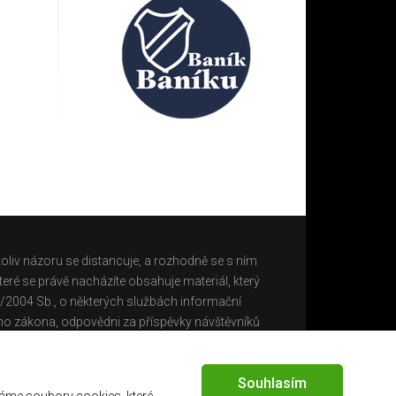
oliv názoru se distancuje, a rozhodně se s ním
eré se právě nacházíte obsahuje materiál, který
0/2004 Sb., o některých službách informační
ho zákona, odpovědni za příspěvky návštěvníků
Souhlasím