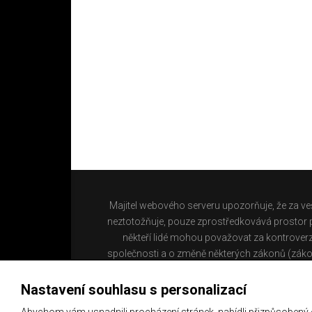
Majitel webového serveru upozorňuje, že za ve
neztotožňuje, pouze zprostředkovává prostor pr
někteří lidé mohou považovat za kontroverz
společnosti a o změně některých zákonů (záko
Nastavení souhlasu s personalizací