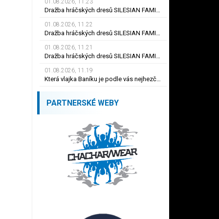
01.08.2026, 11.23
Dražba hráčských dresů SILESIAN FAMILY - #19 Dyjan Carlos de AZEVEDO
01.08.2026, 11.22
Dražba hráčských dresů SILESIAN FAMILY - #5 Adam JÁNOŠ
01.08.2026, 11.21
Dražba hráčských dresů SILESIAN FAMILY - #1 Viktor BUDÍNSKÝ
01.08.2026, 11.19
Která vlajka Baníku je podle vás nejhezčí ?
PARTNERSKÉ WEBY