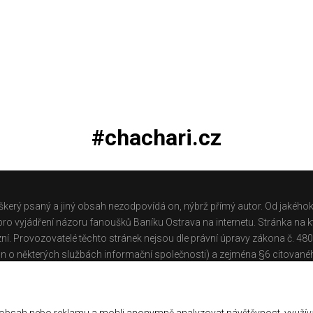
#chachari.cz
škerý psaný a jiný obsah nezodpovídá on, nýbrž přímý autor. Od jakéhok
o vyjádření názoru fanoušků Baníku Ostrava na internetu. Stránka na kt
ní. Provozovatelé těchto stránek nejsou dle právní úpravy zákona č. 48
n o některých službách informační společnosti) a zejména §6 citované
těchto stránek.
Galerie
|
Historie
|
Zprac. osobních údajů
|
Kontakt