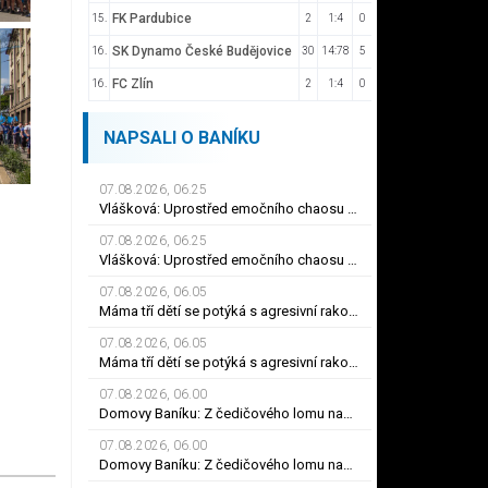
FK Pardubice
15.
2
1:4
0
SK Dynamo České Budějovice
16.
30
14:78
5
FC Zlín
16.
2
1:4
0
NAPSALI O BANÍKU
07.08.2026, 06.25
Vlášková: Uprostřed emočního chaosu potřebujete průvodce, ne cizí rozhodnutí
07.08.2026, 06.25
Vlášková: Uprostřed emočního chaosu potřebujete průvodce, ne cizí rozhodnutí
07.08.2026, 06.05
Máma tří dětí se potýká s agresivní rakovinou prsu. Její kamarádka prosí o pomoc
07.08.2026, 06.05
Máma tří dětí se potýká s agresivní rakovinou prsu. Její kamarádka prosí o pomoc
07.08.2026, 06.00
Domovy Baníku: Z čedičového lomu nad Ostravou vyrostly Bazaly
07.08.2026, 06.00
Domovy Baníku: Z čedičového lomu nad Ostravou vyrostly Bazaly