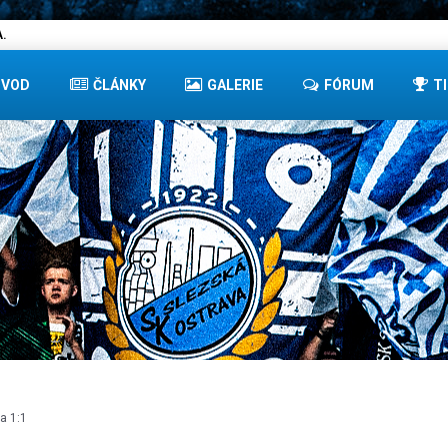
.
ÚVOD
ČLÁNKY
GALERIE
FÓRUM
T
ha 1:1