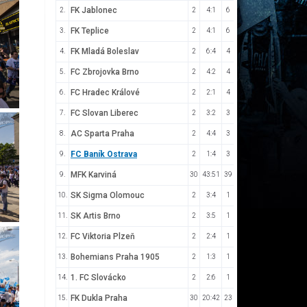
FK Jablonec
2.
2
4:1
6
FK Teplice
3.
2
4:1
6
FK Mladá Boleslav
4.
2
6:4
4
FC Zbrojovka Brno
5.
2
4:2
4
FC Hradec Králové
6.
2
2:1
4
FC Slovan Liberec
7.
2
3:2
3
AC Sparta Praha
8.
2
4:4
3
FC Baník Ostrava
9.
2
1:4
3
MFK Karviná
9.
30
43:51
39
SK Sigma Olomouc
10.
2
3:4
1
SK Artis Brno
11.
2
3:5
1
FC Viktoria Plzeň
12.
2
2:4
1
Bohemians Praha 1905
13.
2
1:3
1
1. FC Slovácko
14.
2
2:6
1
FK Dukla Praha
15.
30
20:42
23