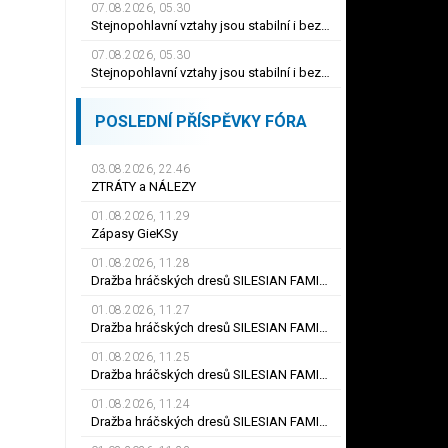
07.08.2026, 05.30
Stejnopohlavní vztahy jsou stabilní i bez dětí. Odmítají je staří a Morava
07.08.2026, 05.30
Stejnopohlavní vztahy jsou stabilní i bez dětí. Odmítají je staří a Morava
POSLEDNÍ PŘÍSPĚVKY FÓRA
03.08.2026, 22.46
ZTRÁTY a NÁLEZY
01.08.2026, 11.29
Zápasy GieKSy
01.08.2026, 11.28
Dražba hráčských dresů SILESIAN FAMILY - #25 Robert SADOWSKI
01.08.2026, 11.27
Dražba hráčských dresů SILESIAN FAMILY - #22
01.08.2026, 11.25
Dražba hráčských dresů SILESIAN FAMILY - #6
01.08.2026, 11.24
Dražba hráčských dresů SILESIAN FAMILY - #21 Jiří KLÍMA