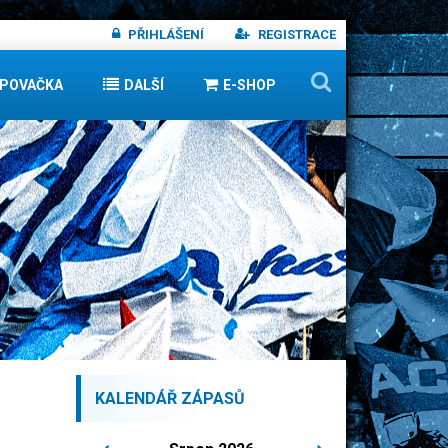
PŘIHLÁŠENÍ
REGISTRACE
IPOVAČKA
DALŠÍ
E-SHOP
KALENDÁŘ ZÁPASŮ