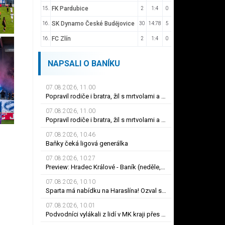
FK Pardubice
15.
2
1:4
0
SK Dynamo České Budějovice
16.
30
14:78
5
FC Zlín
16.
2
1:4
0
NAPSALI O BANÍKU
07.08.2026, 11.00
Popravil rodiče i bratra, žil s mrtvolami a zahlazoval stopy. Dostal doživotí
07.08.2026, 11.00
Popravil rodiče i bratra, žil s mrtvolami a zahlazoval stopy. Dostal doživotí
07.08.2026, 10.46
Baňky čeká ligová generálka
07.08.2026, 10.27
Preview: Hradec Králové - Baník (neděle, 17:00)
07.08.2026, 10.10
Sparta má nabídku na Haraslína! Ozval se klub ze Saúdské Arábie, jedná se
07.08.2026, 10.01
Podvodníci vylákali z lidí v MK kraji přes milion korun. Stačila jediná zpráva