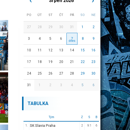
Srpen 2026
PO
ÚT
ST
ČT
PÁ
SO
NE
27
28
29
30
31
1
2
3
4
5
6
7
8
9
10
11
12
13
14
15
16
17
18
19
20
21
22
23
24
25
26
27
28
29
30
31
1
2
3
4
5
6
TABULKA
Tým
Z
S
B
SK Slavia Praha
1.
2
9:1
6