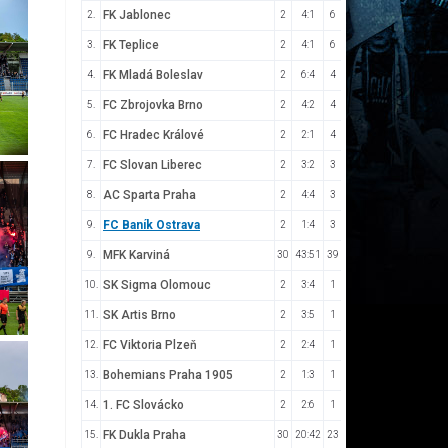
FK Jablonec
2.
2
4:1
6
FK Teplice
3.
2
4:1
6
FK Mladá Boleslav
4.
2
6:4
4
FC Zbrojovka Brno
5.
2
4:2
4
FC Hradec Králové
6.
2
2:1
4
FC Slovan Liberec
7.
2
3:2
3
AC Sparta Praha
8.
2
4:4
3
FC Baník Ostrava
9.
2
1:4
3
MFK Karviná
9.
30
43:51
39
SK Sigma Olomouc
10.
2
3:4
1
SK Artis Brno
11.
2
3:5
1
FC Viktoria Plzeň
12.
2
2:4
1
Bohemians Praha 1905
13.
2
1:3
1
1. FC Slovácko
14.
2
2:6
1
FK Dukla Praha
15.
30
20:42
23