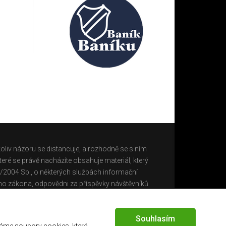
oliv názoru se distancuje, a rozhodně se s ním
eré se právě nacházíte obsahuje materiál, který
0/2004 Sb., o některých službách informační
ho zákona, odpovědni za příspěvky návštěvníků
Souhlasím