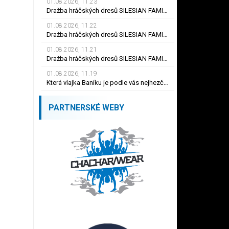
01.08.2026, 11.23
Dražba hráčských dresů SILESIAN FAMILY - #19 Dyjan Carlos de AZEVEDO
01.08.2026, 11.22
Dražba hráčských dresů SILESIAN FAMILY - #5 Adam JÁNOŠ
01.08.2026, 11.21
Dražba hráčských dresů SILESIAN FAMILY - #1 Viktor BUDÍNSKÝ
01.08.2026, 11.19
Která vlajka Baníku je podle vás nejhezčí ?
PARTNERSKÉ WEBY