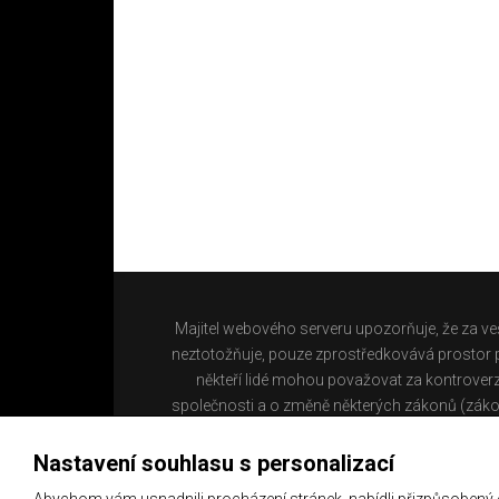
Majitel webového serveru upozorňuje, že za ve
neztotožňuje, pouze zprostředkovává prostor pr
někteří lidé mohou považovat za kontroverz
společnosti a o změně některých zákonů (záko
Nastavení souhlasu s personalizací