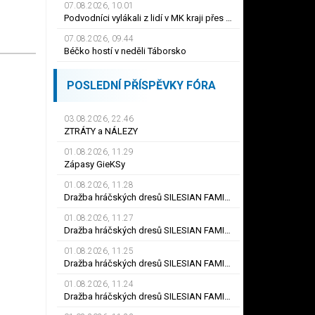
07.08.2026, 10.01
Podvodníci vylákali z lidí v MK kraji přes milion korun. Stačila jediná zpráva
07.08.2026, 09.44
Béčko hostí v neděli Táborsko
POSLEDNÍ PŘÍSPĚVKY FÓRA
03.08.2026, 22.46
ZTRÁTY a NÁLEZY
01.08.2026, 11.29
Zápasy GieKSy
01.08.2026, 11.28
Dražba hráčských dresů SILESIAN FAMILY - #25 Robert SADOWSKI
01.08.2026, 11.27
Dražba hráčských dresů SILESIAN FAMILY - #22
01.08.2026, 11.25
Dražba hráčských dresů SILESIAN FAMILY - #6
01.08.2026, 11.24
Dražba hráčských dresů SILESIAN FAMILY - #21 Jiří KLÍMA