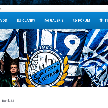
.
ÚVOD
ČLÁNKY
GALERIE
FÓRUM
T
 - Baník 2:1