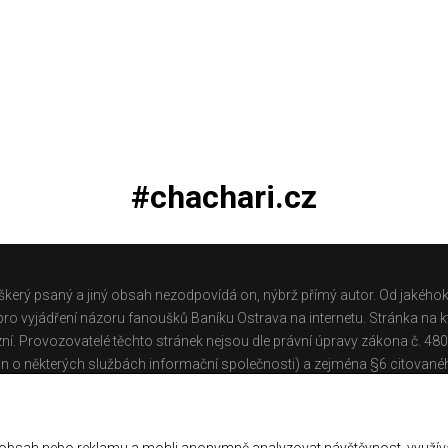
#chachari.cz
škerý psaný a jiný obsah nezodpovídá on, nýbrž přímý autor. Od jakéhok
o vyjádření názoru fanoušků Baníku Ostrava na internetu. Stránka na kt
ní. Provozovatelé těchto stránek nejsou dle právní úpravy zákona č. 48
n o některých službách informační společnosti) a zejména §6 citované
těchto stránek.
Galerie
|
Historie
|
Zprac. osobních údajů
|
Kontakt