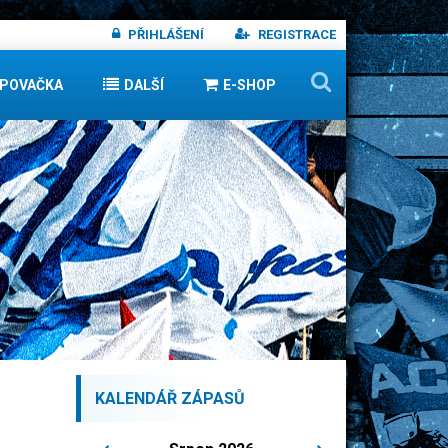
PŘIHLÁŠENÍ
REGISTRACE
IPOVAČKA
DALŠÍ
E-SHOP
KALENDÁŘ ZÁPASŮ