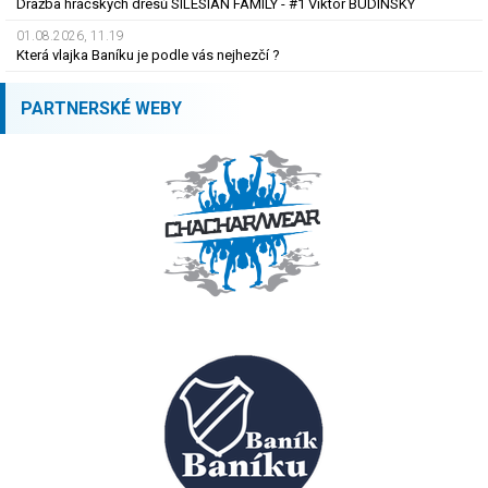
Dražba hráčských dresů SILESIAN FAMILY - #1 Viktor BUDÍNSKÝ
01.08.2026, 11.19
Která vlajka Baníku je podle vás nejhezčí ?
PARTNERSKÉ WEBY