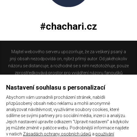
#chachari.cz
Majitel webového serveru upozorňuje, že za veškerý psaný a
jiný obsah nezodpovídá on, nýbrž přímý autor. Od jakéhokoliv
názoru se distancuje, a rozhodně se s ním neztotožňuje, pouze
zprostředkovává prostor pro vyjádření názoru fanoušků
Baníku Ostrava na internetu. Stránka na které se právě
Nastavení souhlasu s personalizací
nacházíte obsahuje materiál, který někteří lidé mohou
považovat za kontroverzní. Provozovatelé těchto stránek
Abychom vám usnadnili procházení stránek, nabídli
nejsou dle právní úpravy zákona č. 480/2004 Sb., o některých
přizpůsobený obsah nebo reklamu a mohli anonymně
službách informační společnosti a o změně některých zákonů
analyzovat návštěvnost, využíváme soubory cookies, které
(zákon o některých službách informační společnosti) a
sdílíme se svými partnery pro sociální média, inzerci a analýzu.
Jejich nastavení upravíte odkazem "Upravit nastavení" a kdykoliv
zejména §6 citovaného zákona, odpovědni za příspěvky
jej můžete změnit v patičce webu. Podrobnější informace najdete
návštěvníků těchto stránek.
v našich
Zásadách ochrany osobních údajů
a
používání