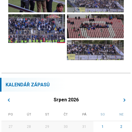
KALENDÁŘ ZÁPASŮ
Srpen 2026
PO
ÚT
ST
ČT
PÁ
SO
NE
27
28
29
30
31
1
2