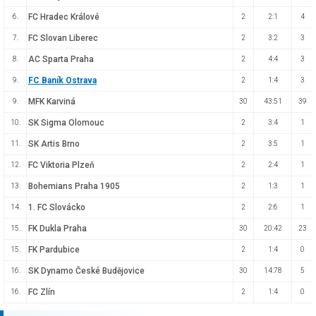
FC Hradec Králové
6.
2
2:1
4
FC Slovan Liberec
7.
2
3:2
3
AC Sparta Praha
8.
2
4:4
3
FC Baník Ostrava
9.
2
1:4
3
MFK Karviná
9.
30
43:51
39
SK Sigma Olomouc
10.
2
3:4
1
SK Artis Brno
11.
2
3:5
1
FC Viktoria Plzeň
12.
2
2:4
1
Bohemians Praha 1905
13.
2
1:3
1
1. FC Slovácko
14.
2
2:6
1
FK Dukla Praha
15.
30
20:42
23
FK Pardubice
15.
2
1:4
0
SK Dynamo České Budějovice
16.
30
14:78
5
FC Zlín
16.
2
1:4
0