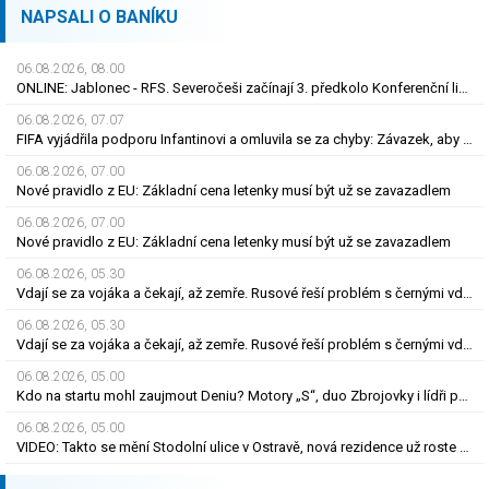
NAPSALI O BANÍKU
06.08.2026, 08.00
ONLINE: Jablonec - RFS. Severočeši začínají 3. předkolo Konferenční ligy na domácím hřišti
06.08.2026, 07.07
FIFA vyjádřila podporu Infantinovi a omluvila se za chyby: Závazek, aby se již neopakovaly
06.08.2026, 07.00
Nové pravidlo z EU: Základní cena letenky musí být už se zavazadlem
06.08.2026, 07.00
Nové pravidlo z EU: Základní cena letenky musí být už se zavazadlem
06.08.2026, 05.30
Vdají se za vojáka a čekají, až zemře. Rusové řeší problém s černými vdovami
06.08.2026, 05.30
Vdají se za vojáka a čekají, až zemře. Rusové řeší problém s černými vdovami
06.08.2026, 05.00
Kdo na startu mohl zaujmout Deniu? Motory „S“, duo Zbrojovky i lídři pohárových zástupců
06.08.2026, 05.00
VIDEO: Takto se mění Stodolní ulice v Ostravě, nová rezidence už roste do výšky