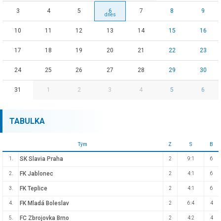
3
4
5
6
7
8
9
10
11
12
13
14
15
16
17
18
19
20
21
22
23
24
25
26
27
28
29
30
31
1
2
3
4
5
6
TABULKA
Tým
Z
S
B
SK Slavia Praha
1.
2
9:1
6
FK Jablonec
2.
2
4:1
6
FK Teplice
3.
2
4:1
6
FK Mladá Boleslav
4.
2
6:4
4
FC Zbrojovka Brno
5.
2
4:2
4