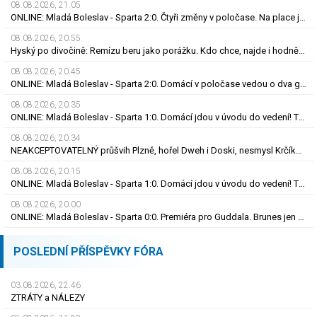
08.08.2026, 21.05
ONLINE: Mladá Boleslav - Sparta 2:0. Čtyři změny v poločase. Na place jsou Brunes i Karabec
08.08.2026, 20.55
Hyský po divočině: Remízu beru jako porážku. Kdo chce, najde i hodně pozitivních věcí
08.08.2026, 20.45
ONLINE: Mladá Boleslav - Sparta 2:0. Domácí v poločase vedou o dva góly! Letenští bez střely
08.08.2026, 20.35
ONLINE: Mladá Boleslav - Sparta 1:0. Domácí jdou v úvodu do vedení! Trefil se Šubert
08.08.2026, 20.34
NEAKCEPTOVATELNÝ průšvih Plzně, hořel Dweh i Doski, nesmysl Krčíka. Ustojí to Hyský?
08.08.2026, 20.15
ONLINE: Mladá Boleslav - Sparta 1:0. Domácí jdou v úvodu do vedení! Trefil se Šubert
08.08.2026, 20.00
ONLINE: Mladá Boleslav - Sparta 0:0. Premiéra pro Guddala. Brunes jen na lavičce, hraje Vojta
POSLEDNÍ PŘÍSPĚVKY FÓRA
03.08.2026, 22.46
ZTRÁTY a NÁLEZY