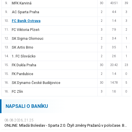
MFK Karviná
9.
30
43:51
39
AC Sparta Praha
9.
2
4:4
3
FC Baník Ostrava
10.
2
1:4
3
FC Viktoria Plzeň
11.
3
7:9
2
SK Sigma Olomouc
12.
2
3:4
1
SK Artis Brno
13.
2
3:5
1
1. FC Slovácko
14.
2
2:6
1
FK Dukla Praha
15.
30
20:42
23
FK Pardubice
15.
2
1:4
0
SK Dynamo České Budějovice
16.
30
14:78
5
FC Zlín
16.
3
1:6
0
NAPSALI O BANÍKU
08.08.2026, 21.25
ONLINE: Mladá Boleslav - Sparta 2:0. Čtyři změny Pražanů v poločase. Brunes trefil tyč