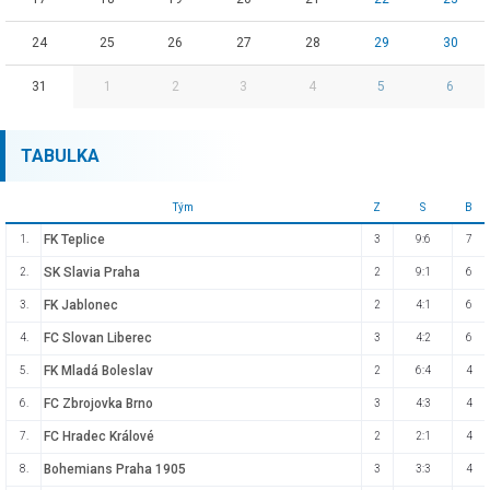
24
25
26
27
28
29
30
31
1
2
3
4
5
6
TABULKA
Tým
Z
S
B
FK Teplice
1.
3
9:6
7
SK Slavia Praha
2.
2
9:1
6
FK Jablonec
3.
2
4:1
6
FC Slovan Liberec
4.
3
4:2
6
FK Mladá Boleslav
5.
2
6:4
4
FC Zbrojovka Brno
6.
3
4:3
4
FC Hradec Králové
7.
2
2:1
4
Bohemians Praha 1905
8.
3
3:3
4