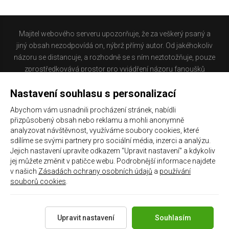
Majitel webového serveru upozorňuje, že za veškerý psaný a
jiný obsah nezodpovídá on, nýbrž přímý autor. Od jakéhokoliv
názoru se distancuje, a rozhodně se s ním neztotožňuje, pouze
zprostředkovává prostor pro vyjádření názoru fanoušků
Baníku Ostrava na internetu. Stránka na které se právě
Nastavení souhlasu s personalizací
nacházíte obsahuje materiál, který někteří lidé mohou
považovat za kontroverzní. Provozovatelé těchto stránek
Abychom vám usnadnili procházení stránek, nabídli
nejsou dle právní úpravy zákona č. 480/2004 Sb., o některých
přizpůsobený obsah nebo reklamu a mohli anonymně
službách informační společnosti a o změně některých zákonů
analyzovat návštěvnost, využíváme soubory cookies, které
(zákon o některých službách informační společnosti) a
sdílíme se svými partnery pro sociální média, inzerci a analýzu.
Jejich nastavení upravíte odkazem "Upravit nastavení" a kdykoliv
zejména §6 citovaného zákona, odpovědni za příspěvky
jej můžete změnit v patičce webu. Podrobnější informace najdete
návštěvníků těchto stránek.
v našich
Zásadách ochrany osobních údajů
a
používání
souborů cookies
.
Galerie
|
Historie
|
Zprac. osobních údajů
|
Kontakt
Upravit nastavení
Souhlasím
Copyright 2021 ©
Chachaři.cz
Všechna práva vyhrazena.