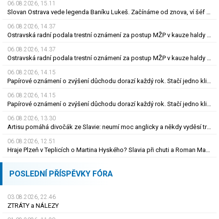
06.08.2026, 15.11
Slovan Ostrava vede legenda Baníku Lukeš. Začínáme od znova, ví šéf po odchodech
06.08.2026, 14.37
Ostravská radní podala trestní oznámení za postup MŽP v kauze haldy Heřmanice
06.08.2026, 14.37
Ostravská radní podala trestní oznámení za postup MŽP v kauze haldy Heřmanice
06.08.2026, 14.15
Papírové oznámení o zvýšení důchodu dorazí každý rok. Stačí jedno kliknutí
06.08.2026, 14.15
Papírové oznámení o zvýšení důchodu dorazí každý rok. Stačí jedno kliknutí
06.08.2026, 13.30
Artisu pomáhá divočák ze Slavie: neumí moc anglicky a někdy vyděsí trenéra. Čím?
06.08.2026, 12.51
Hraje Plzeň v Teplicích o Martina Hyského? Slavia při chuti a Roman Macek proti svým…
POSLEDNÍ PŘÍSPĚVKY FÓRA
03.08.2026, 22.46
ZTRÁTY a NÁLEZY