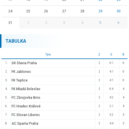
24
25
26
27
28
29
30
31
1
2
3
4
5
6
TABULKA
Tým
Z
S
B
SK Slavia Praha
1.
2
9:1
6
FK Jablonec
2.
2
4:1
6
FK Teplice
3.
2
4:1
6
FK Mladá Boleslav
4.
2
6:4
4
FC Zbrojovka Brno
5.
2
4:2
4
FC Hradec Králové
6.
2
2:1
4
FC Slovan Liberec
7.
2
3:2
3
AC Sparta Praha
8.
2
4:4
3