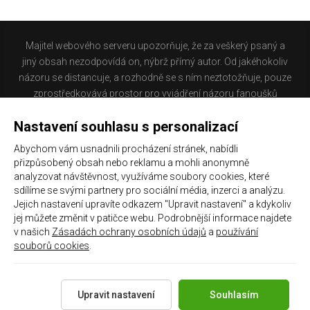
Majitel webového serveru upozorňuje, že za veškerý psaný a
jiný obsah nezodpovídá on, nýbrž přímý autor. Od jakéhokoliv
názoru se distancuje, a rozhodně se s ním neztotožňuje, pouze
zprostředkovává prostor pro vyjádření názoru fanoušků
Baníku Ostrava na internetu. Stránka na které se právě
Nastavení souhlasu s personalizací
nacházíte obsahuje materiál, který někteří lidé mohou
považovat za kontroverzní. Provozovatelé těchto stránek
Abychom vám usnadnili procházení stránek, nabídli
nejsou dle právní úpravy zákona č. 480/2004 Sb., o některých
přizpůsobený obsah nebo reklamu a mohli anonymně
službách informační společnosti a o změně některých zákonů
analyzovat návštěvnost, využíváme soubory cookies, které
(zákon o některých službách informační společnosti) a
sdílíme se svými partnery pro sociální média, inzerci a analýzu.
Jejich nastavení upravíte odkazem "Upravit nastavení" a kdykoliv
zejména §6 citovaného zákona, odpovědni za příspěvky
jej můžete změnit v patičce webu. Podrobnější informace najdete
návštěvníků těchto stránek.
v našich
Zásadách ochrany osobních údajů
a
používání
souborů cookies
.
Galerie
|
Historie
|
Zprac. osobních údajů
|
Kontakt
Upravit nastavení
Souhlasím
Copyright 2021 ©
Chachaři.cz
Všechna práva vyhrazena.