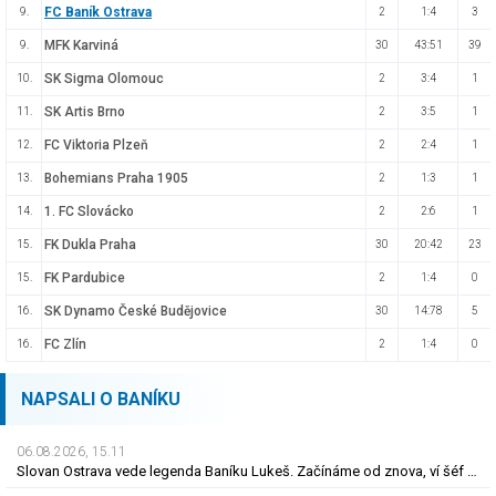
FC Baník Ostrava
9.
2
1:4
3
MFK Karviná
9.
30
43:51
39
SK Sigma Olomouc
10.
2
3:4
1
SK Artis Brno
11.
2
3:5
1
FC Viktoria Plzeň
12.
2
2:4
1
Bohemians Praha 1905
13.
2
1:3
1
1. FC Slovácko
14.
2
2:6
1
FK Dukla Praha
15.
30
20:42
23
FK Pardubice
15.
2
1:4
0
SK Dynamo České Budějovice
16.
30
14:78
5
FC Zlín
16.
2
1:4
0
NAPSALI O BANÍKU
06.08.2026, 15.11
Slovan Ostrava vede legenda Baníku Lukeš. Začínáme od znova, ví šéf po odchodech