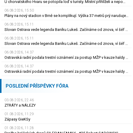
U chorvatského Hvaru se potopila loď s turisty. Místní přihlíželi a nepomohli
06.08.2026, 15.50
Plány na nový stadion v Brně se komplikují. Výška 37 metrů prý narušuje výhled na centrum
06.08.2026, 15.11
Slovan Ostrava vede legenda Baníku Lukeš. Začínáme od znova, ví šéf po odchodech
06.08.2026, 15.11
Slovan Ostrava vede legenda Baníku Lukeš. Začínáme od znova, ví šéf po odchodech
06.08.2026, 14.37
Ostravská radní podala trestní oznámení za postup MŽP v kauze haldy Heřmanice
06.08.2026, 14.37
Ostravská radní podala trestní oznámení za postup MŽP v kauze haldy Heřmanice
POSLEDNÍ PŘÍSPĚVKY FÓRA
03.08.2026, 22.46
ZTRÁTY a NÁLEZY
01.08.2026, 11.29
Zápasy GieKSy
01.08.2026, 11.28