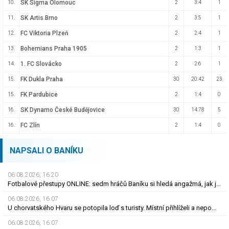
SK Sigma Olomouc
10.
2
3:4
1
SK Artis Brno
11.
2
3:5
1
FC Viktoria Plzeň
12.
2
2:4
1
Bohemians Praha 1905
13.
2
1:3
1
1. FC Slovácko
14.
2
2:6
1
FK Dukla Praha
15.
30
20:42
23
FK Pardubice
15.
2
1:4
0
SK Dynamo České Budějovice
16.
30
14:78
5
FC Zlín
16.
2
1:4
0
NAPSALI O BANÍKU
06.08.2026, 16.20
Fotbalové přestupy ONLINE: sedm hráčů Baníku si hledá angažmá, jak je to s Nombilem?
06.08.2026, 16.07
U chorvatského Hvaru se potopila loď s turisty. Místní přihlíželi a nepomohli
06.08.2026, 16.07