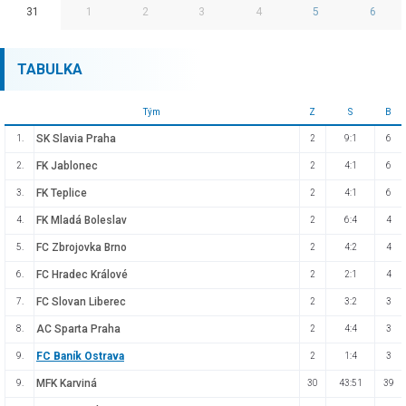
31
1
2
3
4
5
6
TABULKA
Tým
Z
S
B
SK Slavia Praha
1.
2
9:1
6
FK Jablonec
2.
2
4:1
6
FK Teplice
3.
2
4:1
6
FK Mladá Boleslav
4.
2
6:4
4
FC Zbrojovka Brno
5.
2
4:2
4
FC Hradec Králové
6.
2
2:1
4
FC Slovan Liberec
7.
2
3:2
3
AC Sparta Praha
8.
2
4:4
3
FC Baník Ostrava
9.
2
1:4
3
MFK Karviná
9.
30
43:51
39